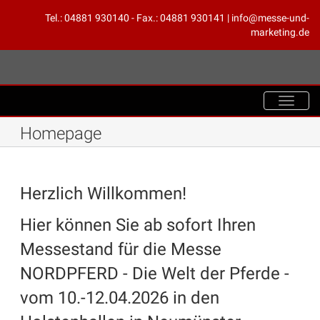
Tel.: 04881 930140 - Fax.: 04881 930141 | info@messe-und-
marketing.de
Toggle
navigat
Homepage
Herzlich Willkommen!
Hier können Sie ab sofort Ihren
Messestand für die Messe
NORDPFERD - Die Welt der Pferde -
vom 10.-12.04.2026 in den