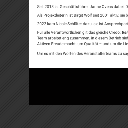
Seit 2013 ist Geschäftsführer Janne Ovens dabei. 
Als Projektleiterin ist Birgit Wolf seit 2001 aktiv, 
2022 kam Nicole Schlüter dazu, sie ist Ansprechpa
Für alle Verantwortlichen gilt das gleiche Credo:
Bei
Team arbeitet eng zusammen, in diesem Betrieb sieh
Aktiven Freude macht, um Qualität – und um die Li
Um es mit den Worten des Veranstalterteams zu sa