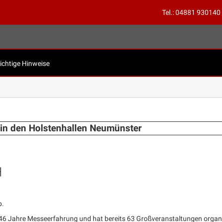
Tel.: 04881 930140
ichtige Hinweise
in den Holstenhallen Neumünster
H
b.
6 Jahre Messeerfahrung und hat bereits 63 Großveranstaltungen organi