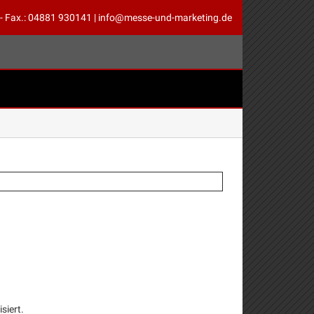
 - Fax.: 04881 930141 | info@messe-und-marketing.de
siert.